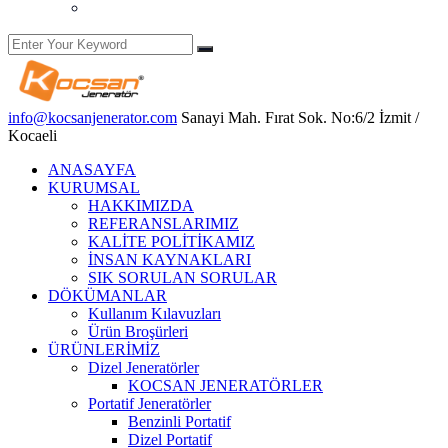
Yetkili Servis Hizmetleri
info@kocsanjenerator.com
Sanayi Mah. Fırat Sok. No:6/2 İzmit /
Kocaeli
ANASAYFA
KURUMSAL
HAKKIMIZDA
REFERANSLARIMIZ
KALİTE POLİTİKAMIZ
İNSAN KAYNAKLARI
SIK SORULAN SORULAR
DÖKÜMANLAR
Kullanım Kılavuzları
Ürün Broşürleri
ÜRÜNLERİMİZ
Dizel Jeneratörler
KOCSAN JENERATÖRLER
Portatif Jeneratörler
Benzinli Portatif
Dizel Portatif