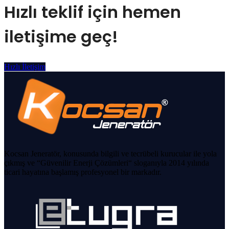
Hızlı teklif için hemen
iletişime geç!
Hızlı İletişim
Kocsan Jeneratör, konusunda bilgili ve tecrübeli kurucular ile yola
çıkmış ve “Güvenilir Enerji Çözümleri“ sloganıyla 2014 yılında
ticari hayatına başlamış profesyonel bir markadır.