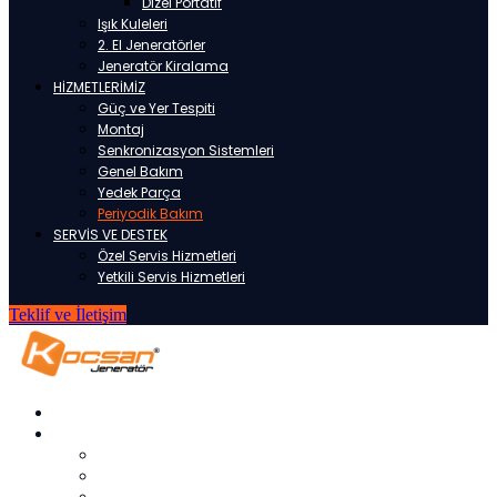
Dizel Portatif
Işık Kuleleri
2. El Jeneratörler
Jeneratör Kiralama
HİZMETLERİMİZ
Güç ve Yer Tespiti
Montaj
Senkronizasyon Sistemleri
Genel Bakım
Yedek Parça
Periyodik Bakım
SERVİS VE DESTEK
Özel Servis Hizmetleri
Yetkili Servis Hizmetleri
Teklif ve İletişim
ANASAYFA
KURUMSAL
HAKKIMIZDA
REFERANSLARIMIZ