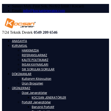
Sanayi Mah. Fırat Sok. No:6/2 İzmit / Kocaeli
Email:
info@kocsanjenerator.com
7/24 Teknik Destek
0549 209 6546
ANASAYFA
KURUMSAL
HAKKIMIZDA
REFERANSLARIMIZ
KALİTE POLİTİKAMIZ
İNSAN KAYNAKLARI
SIK SORULAN SORULAR
DÖKÜMANLAR
Kullanım Kılavuzları
Ürün Broşürleri
ÜRÜNLERİMİZ
Dizel Jeneratörler
KOCSAN JENERATÖRLER
Portatif Jeneratörler
Benzinli Portatif