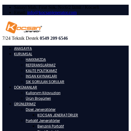
Sanayi Mah. Fırat Sok. No:6/2 İzmit / Kocaeli
Email:
info@kocsanjenerator.com
7/24 Teknik Destek
0549 209 6546
ANASAYFA
KURUMSAL
HAKKIMIZDA
REFERANSLARIMIZ
KALİTE POLİTİKAMIZ
İNSAN KAYNAKLARI
SIK SORULAN SORULAR
DÖKÜMANLAR
Kullanım Kılavuzları
Ürün Broşürleri
ÜRÜNLERİMİZ
Dizel Jeneratörler
KOCSAN JENERATÖRLER
Portatif Jeneratörler
Benzinli Portatif