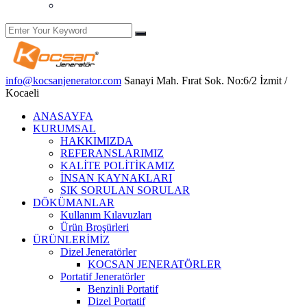
Yetkili Servis Hizmetleri
info@kocsanjenerator.com
Sanayi Mah. Fırat Sok. No:6/2 İzmit /
Kocaeli
ANASAYFA
KURUMSAL
HAKKIMIZDA
REFERANSLARIMIZ
KALİTE POLİTİKAMIZ
İNSAN KAYNAKLARI
SIK SORULAN SORULAR
DÖKÜMANLAR
Kullanım Kılavuzları
Ürün Broşürleri
ÜRÜNLERİMİZ
Dizel Jeneratörler
KOCSAN JENERATÖRLER
Portatif Jeneratörler
Benzinli Portatif
Dizel Portatif