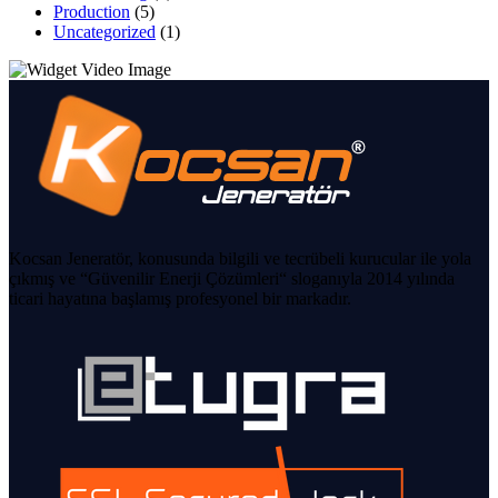
Production
(5)
Uncategorized
(1)
Kocsan Jeneratör, konusunda bilgili ve tecrübeli kurucular ile yola
çıkmış ve “Güvenilir Enerji Çözümleri“ sloganıyla 2014 yılında
ticari hayatına başlamış profesyonel bir markadır.