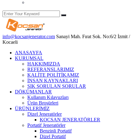
Yetkili Servis Hizmetleri
info@kocsanjenerator.com
Sanayi Mah. Fırat Sok. No:6/2 İzmit /
Kocaeli
ANASAYFA
KURUMSAL
HAKKIMIZDA
REFERANSLARIMIZ
KALİTE POLİTİKAMIZ
İNSAN KAYNAKLARI
SIK SORULAN SORULAR
DÖKÜMANLAR
Kullanım Kılavuzları
Ürün Broşürleri
ÜRÜNLERİMİZ
Dizel Jeneratörler
KOCSAN JENERATÖRLER
Portatif Jeneratörler
Benzinli Portatif
Dizel Portatif