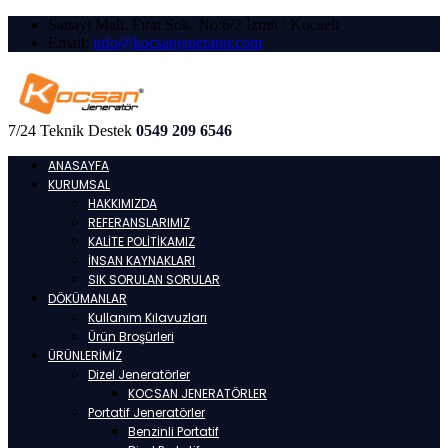
Sanayi Mah. Fırat Sok. No:6/2 İzmit / Kocaeli
Email:
info@kocsanjenerator.com
7/24 Teknik Destek
0549 209 6546
ANASAYFA
KURUMSAL
HAKKIMIZDA
REFERANSLARIMIZ
KALİTE POLİTİKAMIZ
İNSAN KAYNAKLARI
SIK SORULAN SORULAR
DÖKÜMANLAR
Kullanım Kılavuzları
Ürün Broşürleri
ÜRÜNLERİMİZ
Dizel Jeneratörler
KOCSAN JENERATÖRLER
Portatif Jeneratörler
Benzinli Portatif