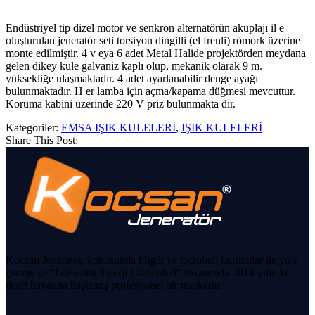
Endüstriyel tip dizel motor ve senkron alternatörün akuplajı il e
oluşturulan jeneratör seti torsiyon dingilli (el frenli) römork üzerine
monte edilmiştir. 4 v eya 6 adet Metal Halide projektörden meydana
gelen dikey kule galvaniz kaplı olup, mekanik olarak 9 m.
yüksekliğe ulaşmaktadır. 4 adet ayarlanabilir denge ayağı
bulunmaktadır. H er lamba için açma/kapama düğmesi mevcuttur.
Koruma kabini üzerinde 220 V priz bulunmakta dır.
Kategoriler:
EMSA IŞIK KULELERİ
,
IŞIK KULELERİ
Share This Post:
Kocsan Jeneratör, konusunda bilgili ve tecrübeli kurucular ile yola
çıkmış ve “Güvenilir Enerji Çözümleri“ sloganıyla 2014 yılında
ticari hayatına başlamış profesyonel bir markadır.